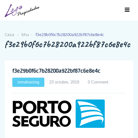
Casa
bhu
f3e29b0f6c7b28200a922bf87c6e8e4c
f3e29b0f6c7b28200a922bf87c6e8e4c
f3e29b0f6c7b28200a922bf87c6e8e4c
inmahosting
23 octubre, 2019
0 Comment