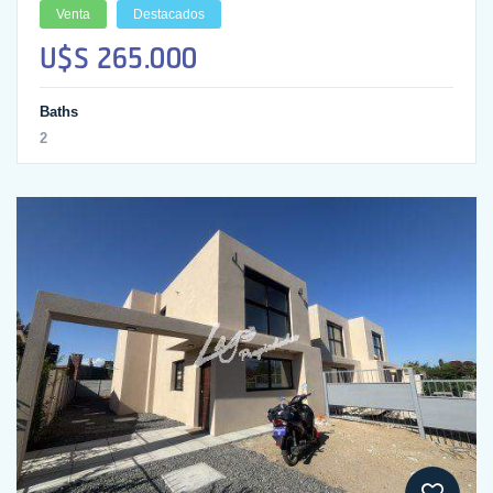
Venta
Destacados
U$S 265.000
Baths
2