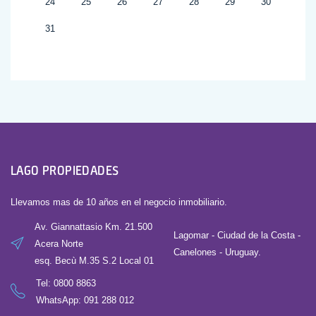
24
25
26
27
28
29
30
31
LAGO PROPIEDADES
Llevamos mas de 10 años en el negocio inmobiliario.
Av. Giannattasio Km. 21.500
Lagomar - Ciudad de la Costa -
Acera Norte
Canelones - Uruguay.
esq. Becù M.35 S.2 Local 01
Tel:
0800 8863
WhatsApp: 091 288 012