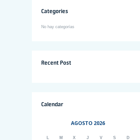
Categories
No hay categorías
Recent Post
Calendar
AGOSTO 2026
L
M
X
J
V
S
D