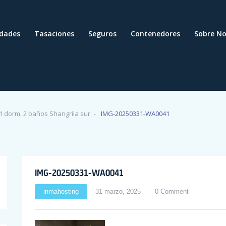
edades
Tasaciones
Seguros
Contenedores
Sobre No
1 dorm. 2 baños Shangrila sur
IMG-20250331-WA0041
IMG-20250331-WA0041
inmahosting
31 marzo, 2025
0 Comment