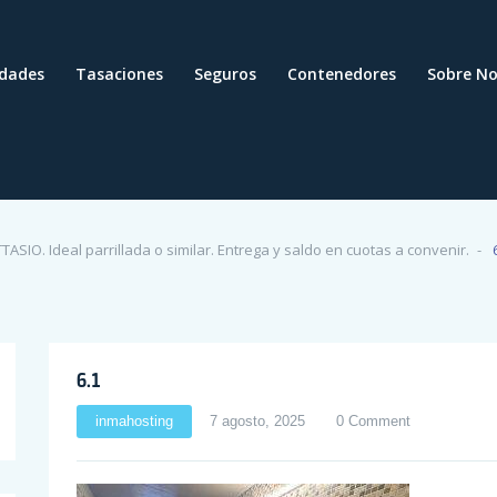
edades
Tasaciones
Seguros
Contenedores
Sobre No
. Ideal parrillada o similar. Entrega y saldo en cuotas a convenir.
6.1
inmahosting
7 agosto, 2025
0 Comment