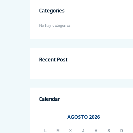
Categories
No hay categorías
Recent Post
Calendar
AGOSTO 2026
L
M
X
J
V
S
D