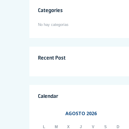
Categories
No hay categorías
Recent Post
Calendar
AGOSTO 2026
L
M
X
J
V
S
D