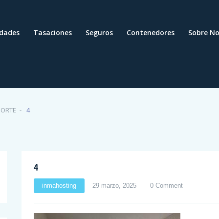
edades
Tasaciones
Seguros
Contenedores
Sobre No
NORTE
4
4
inmahosting
29 marzo, 2025
0 Comment