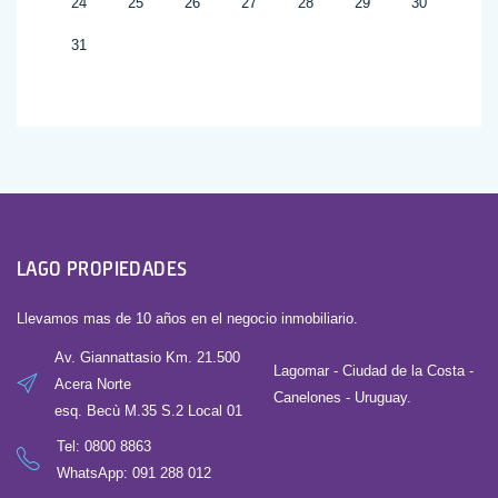
24
25
26
27
28
29
30
31
LAGO PROPIEDADES
Llevamos mas de 10 años en el negocio inmobiliario.
Av. Giannattasio Km. 21.500
Lagomar - Ciudad de la Costa -
Acera Norte
Canelones - Uruguay.
esq. Becù M.35 S.2 Local 01
Tel:
0800 8863
WhatsApp: 091 288 012